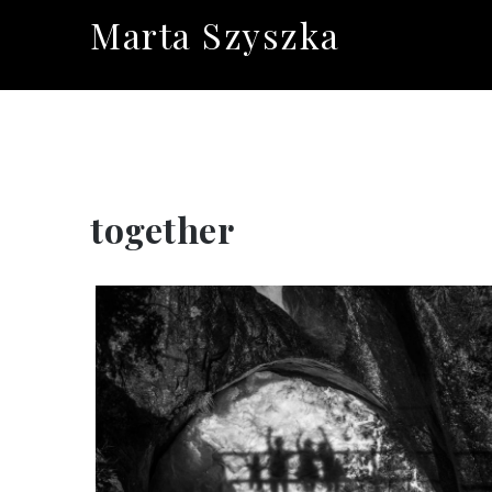
Skip
Marta Szyszka
to
content
together