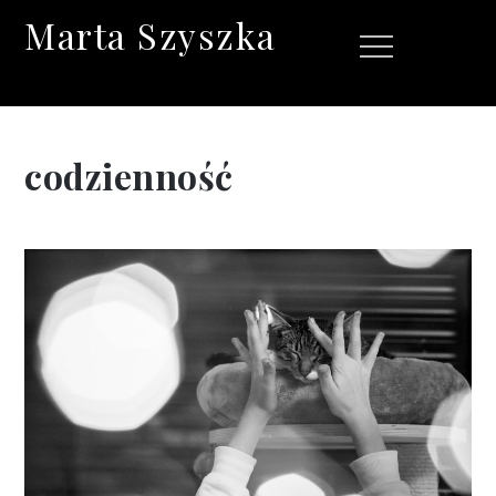
Skip
Marta Szyszka
Menu
to
content
codzienność